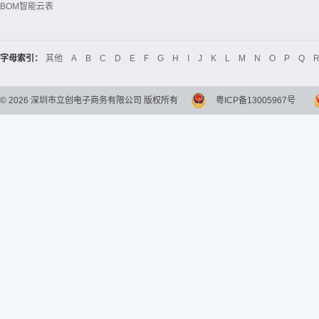
BOM智能云表
字母索引：
其他
A
B
C
D
E
F
G
H
I
J
K
L
M
N
O
P
Q
©
2026
深圳市立创电子商务有限公司 版权所有
粤ICP备13005967号