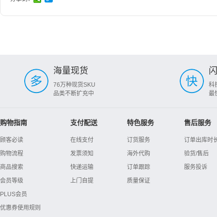
海量现货
76万种现货SKU
科
品类不断扩充中
最
购物指南
支付配送
特色服务
售后服务
顾客必读
在线支付
订货服务
订单出库时
购物流程
发票须知
海外代购
验货/售后
商品搜索
快递运输
订单跟踪
服务投诉
会员等级
上门自提
质量保证
PLUS会员
优惠券使用规则