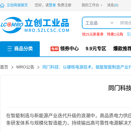
立创商城首页
您好，请
登录
免费注册
我的工作台
消息(
0
)
工业品
领25元新客券
特惠1元购
艾
商品分类
领券中心
9.9元专区
爆款推
首页
MRO公告
同门科技：以硬核电源技术，赋能智能制造产业
同门科
在智能制造与新能源产业迭代升级的浪潮中，高品质电力供应是
条研发体系与规模化智造能力，持续输出高可靠性电源解决